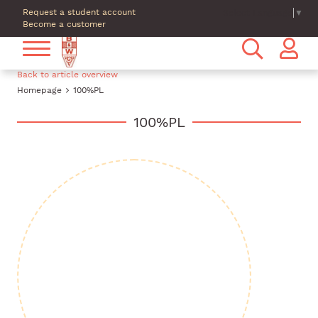
Request a student account
Select Language
▼
Become a customer
Back to article overview
Homepage
100%PL
100%PL