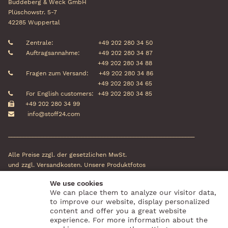
Buddeberg & Weck GmbH
Plüschowstr. 5-7
42285 Wuppertal
Zentrale:
+49 202 280 34 50
Auftragsannahme:
+49 202 280 34 87
+49 202 280 34 88
Fragen zum Versand:
+49 202 280 34 86
+49 202 280 34 65
For English customers:
+49 202 280 34 85
+49 202 280 34 99
info@stoff24.com
_____________________________________________________________
Alle Preise zzgl. der gesetzlichen MwSt.
und zzgl. Versandkosten. Unsere Produktfotos
können in Farbe und Größe vom
We use cookies
Originalstoff abweichen.
We can place them to analyze our visitor data,
to improve our website, display personalized
Social Media
Zahlungsanbieter
content and offer you a great website
experience. For more information about the