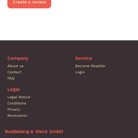
Create a review
Company
Service
About us
Become Reseller
Contact
Login
FAQ
Legal
Legal Notice
Conditions
Privacy
Revocation
Buddeberg & Weck GmbH