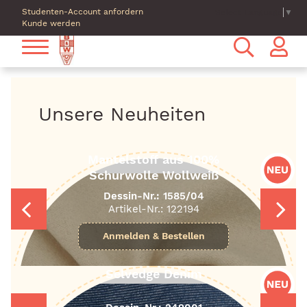
Studenten-Account anfordern
Select Language
▼
Kunde werden
Unsere Neuheiten
Mantelstoff aus 100%
Schurwolle Wollweiß
Dessin-Nr.: 1585/04
Artikel-Nr.: 122194
Selvedge Denim