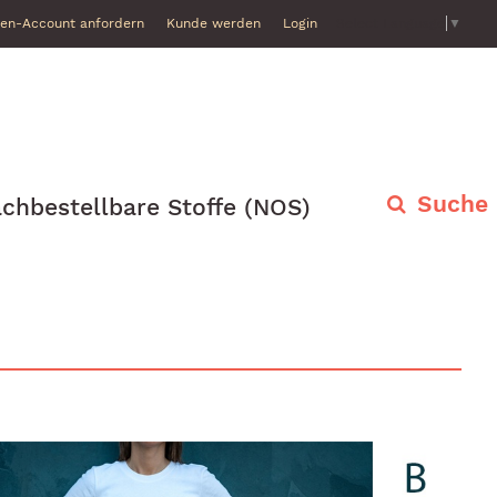
en-Account anfordern
Kunde werden
Login
Select Language
▼
Suche
chbestellbare Stoffe (NOS)