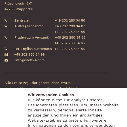
Plüschowstr. 5-7
42285 Wuppertal
Zentrale:
+49 202 280 34 50
Auftragsannahme:
+49 202 280 34 87
+49 202 280 34 88
Fragen zum Versand:
+49 202 280 34 86
+49 202 280 34 65
For English customers:
+49 202 280 34 85
+49 202 280 34 99
info@stoff24.com
_____________________________________________________________
Alle Preise zzgl. der gesetzlichen MwSt.
und zzgl. Versandkosten. Unsere Produktfotos
können in Farbe und Größe vom
Wir verwenden Cookies
Wir können diese zur Analyse unserer
Originalstoff abweichen.
Besucherdaten platzieren, um unsere Website
zu verbessern, personalisierte Inhalte
Social Media
Zahlungsanbieter
anzuzeigen und Ihnen ein großartiges
Website-Erlebnis zu bieten. Für weitere
Informationen zu den von uns verwendeten