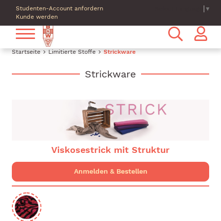
Studenten-Account anfordern
Select Language
▼
Kunde werden
Startseite
Limitierte Stoffe
Strickware
Strickware
Viskosestrick mit Struktur