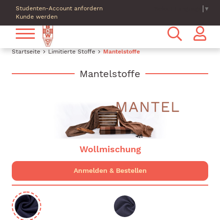
Studenten-Account anfordern
Select Language
▼
Kunde werden
Startseite
Limitierte Stoffe
Mantelstoffe
Mantelstoffe
Wollmischung