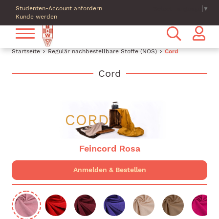
Studenten-Account anfordern
Select Language
▼
Kunde werden
Startseite
Regulär nachbestellbare Stoffe (NOS)
Cord
Cord
Feincord Rosa