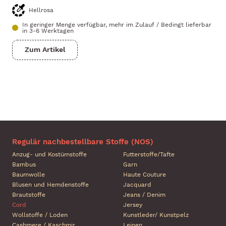
Hellrosa
In geringer Menge verfügbar, mehr im Zulauf
/
Bedingt lieferbar
in 3-6 Werktagen
Zum Artikel
Regulär nachbestellbare Stoffe (NOS)
Anzug- und Kostümstoffe
Futterstoffe/Tafte
Bambus
Garn
Baumwolle
Haute Couture
Blusen und Hemdenstoffe
Jacquard
Brautstoffe
Jeans / Denim
Cord
Jersey
Wollstoffe / Loden
Kunstleder/ Kunstpelz
Cashmere / Kaschmir
Leinen