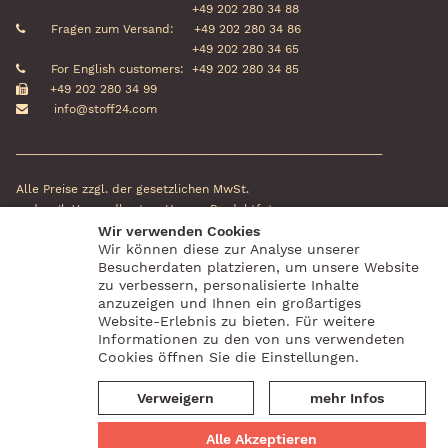
+49 202 280 34 88
Fragen zum Versand:
+49 202 280 34 86
+49 202 280 34 65
For English customers:
+49 202 280 34 85
+49 202 280 34 99
info@stoff24.com
_____________________________________________________________
Alle Preise zzgl. der gesetzlichen MwSt.
und zzgl. Versandkosten. Unsere Produktfotos
können in Farbe und Größe vom
Wir verwenden Cookies
Wir können diese zur Analyse unserer
Originalstoff abweichen.
Besucherdaten platzieren, um unsere Website
zu verbessern, personalisierte Inhalte
Social Media
Zahlungsanbieter
anzuzeigen und Ihnen ein großartiges
Website-Erlebnis zu bieten. Für weitere
Informationen zu den von uns verwendeten
Cookies öffnen Sie die Einstellungen.
Verweigern
mehr Infos
Alle Akzeptieren