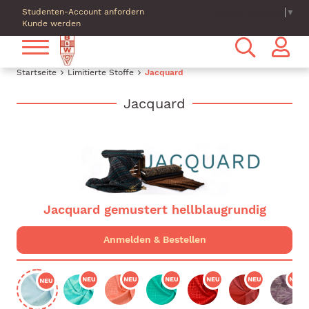
Studenten-Account anfordern
Select Language
▼
Kunde werden
Startseite
Limitierte Stoffe
Jacquard
Jacquard
Jacquard gemustert hellblaugrundig