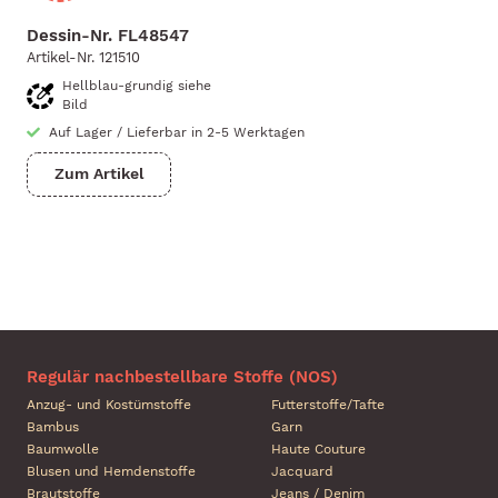
Dessin-Nr.
FL48547
Artikel-Nr.
121510
Hellblau-grundig siehe
Bild
Auf Lager
/
Lieferbar in 2-5 Werktagen
Zum Artikel
Regulär nachbestellbare Stoffe (NOS)
Anzug- und Kostümstoffe
Futterstoffe/Tafte
Bambus
Garn
Baumwolle
Haute Couture
Blusen und Hemdenstoffe
Jacquard
Brautstoffe
Jeans / Denim