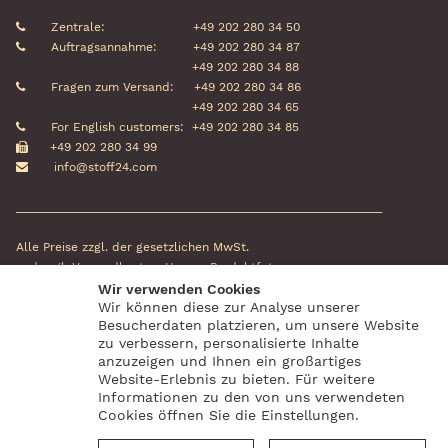
Zentrale:
+49 202 280 34 50
Auftragsannahme:
+49 202 280 34 87
+49 202 280 34 88
Fragen zum Versand:
+49 202 280 34 86
+49 202 280 34 65
For English customers:
+49 202 280 34 85
+49 202 280 34 99
info@stoff24.com
_____________________________________________________________
Alle Preise zzgl. der gesetzlichen MwSt.
und zzgl. Versandkosten. Unsere Produktfotos
können in Farbe und Größe vom
Wir verwenden Cookies
Wir können diese zur Analyse unserer
Originalstoff abweichen.
Besucherdaten platzieren, um unsere Website
zu verbessern, personalisierte Inhalte
Social Media
Zahlungsanbieter
anzuzeigen und Ihnen ein großartiges
Website-Erlebnis zu bieten. Für weitere
Informationen zu den von uns verwendeten
Cookies öffnen Sie die Einstellungen.