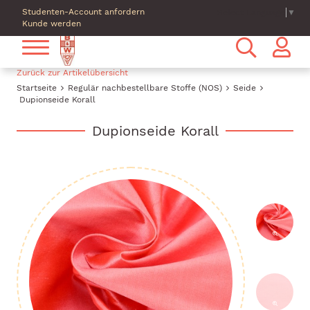
Studenten-Account anfordern
Select Language
▼
Kunde werden
Zurück zur Artikelübersicht
Startseite
Regulär nachbestellbare Stoffe (NOS)
Seide
Dupionseide Korall
Dupionseide Korall