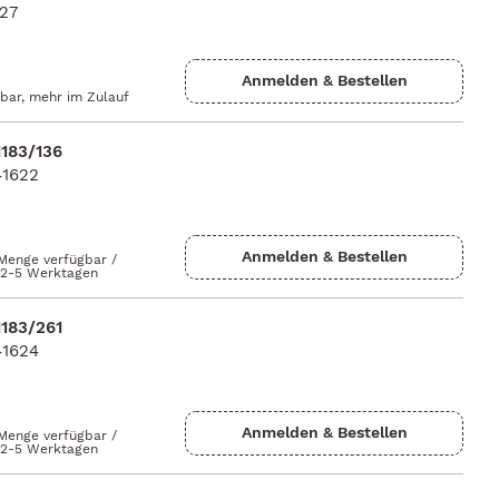
127
gbar, mehr im Zulauf
1183/136
41622
 Menge verfügbar
/
n 2-5 Werktagen
1183/261
41624
 Menge verfügbar
/
n 2-5 Werktagen