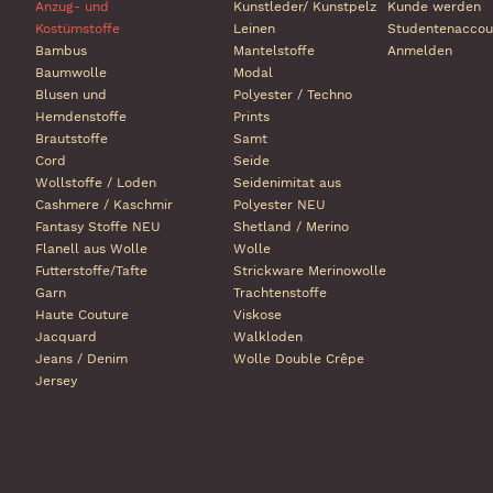
Anzug- und
Kunstleder/ Kunstpelz
Kunde werden
Kostümstoffe
Leinen
Studentenaccou
Bambus
Mantelstoffe
Anmelden
Baumwolle
Modal
Blusen und
Polyester / Techno
Hemdenstoffe
Prints
Brautstoffe
Samt
Cord
Seide
Wollstoffe / Loden
Seidenimitat aus
Cashmere / Kaschmir
Polyester NEU
Fantasy Stoffe NEU
Shetland / Merino
Flanell aus Wolle
Wolle
Futterstoffe/Tafte
Strickware Merinowolle
Garn
Trachtenstoffe
Haute Couture
Viskose
Jacquard
Walkloden
Jeans / Denim
Wolle Double Crêpe
Jersey