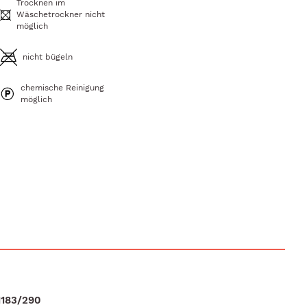
Trocknen im
Wäschetrockner nicht
möglich
nicht bügeln
chemische Reinigung
möglich
1183/290