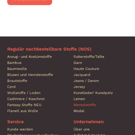
Regulär nachbestellbare Stoffe (NOS)
Anzug- und Kostümstoffe
Futterstoffe/Tafte
Bambus
Garn
Baumwolle
Haute Couture
Blusen und Hemdenstoffe
Jacquard
Brautstoffe
Jeans / Denim
Cord
Jersey
Wollstoffe / Loden
Kunstleder/ Kunstpelz
Cashmere / Kaschmir
Leinen
Fantasy Stoffe NEU
Mantelstoffe
Flanell aus Wolle
Modal
Service
Unternehmen
Kunde werden
Über uns