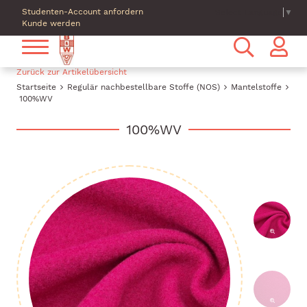
Studenten-Account anfordern
Select Language
▼
Kunde werden
Zurück zur Artikelübersicht
Startseite
Regulär nachbestellbare Stoffe (NOS)
Mantelstoffe
100%WV
100%WV