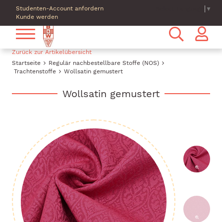
Studenten-Account anfordern
Select Language
▼
Kunde werden
Zurück zur Artikelübersicht
Startseite
Regulär nachbestellbare Stoffe (NOS)
Trachtenstoffe
Wollsatin gemustert
Wollsatin gemustert