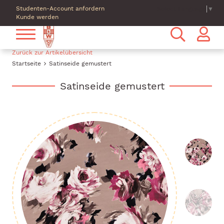
Studenten-Account anfordern
Select Language
▼
Kunde werden
Zurück zur Artikelübersicht
Startseite
Satinseide gemustert
Satinseide gemustert