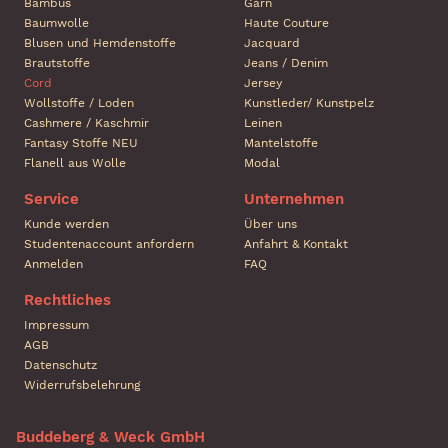
Bambus
Garn
Baumwolle
Haute Couture
Blusen und Hemdenstoffe
Jacquard
Brautstoffe
Jeans / Denim
Cord
Jersey
Wollstoffe / Loden
Kunstleder/ Kunstpelz
Cashmere / Kaschmir
Leinen
Fantasy Stoffe NEU
Mantelstoffe
Flanell aus Wolle
Modal
Service
Unternehmen
Kunde werden
Über uns
Studentenaccount anfordern
Anfahrt & Kontakt
Anmelden
FAQ
Rechtliches
Impressum
AGB
Datenschutz
Widerrufsbelehrung
Buddeberg & Weck GmbH