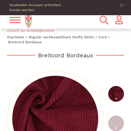
Studenten-Account anfordern
Select Language
▼
Kunde werden
Zurück zur Artikelübersicht
Startseite
Regulär nachbestellbare Stoffe (NOS)
Cord
Breitcord Bordeaux
Breitcord Bordeaux