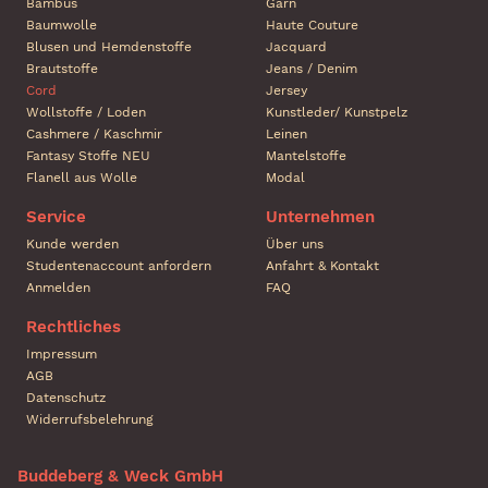
Bambus
Garn
Baumwolle
Haute Couture
Blusen und Hemdenstoffe
Jacquard
Brautstoffe
Jeans / Denim
Cord
Jersey
Wollstoffe / Loden
Kunstleder/ Kunstpelz
Cashmere / Kaschmir
Leinen
Fantasy Stoffe NEU
Mantelstoffe
Flanell aus Wolle
Modal
Service
Unternehmen
Kunde werden
Über uns
Studentenaccount anfordern
Anfahrt & Kontakt
Anmelden
FAQ
Rechtliches
Impressum
AGB
Datenschutz
Widerrufsbelehrung
Buddeberg & Weck GmbH